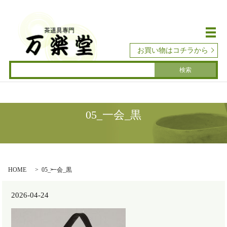
メ
お買い物はコチラから
05_一会_黒
HOME
05_一会_黒
2026-04-24