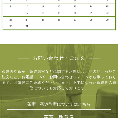
9
10
11
12
13
14
15
16
17
18
19
20
21
22
23
24
25
26
27
28
29
30
31
お問い合わせ・ご注文
茶道具や茶室、茶道教室などに関するお問い合わせの他、商品ご
注文など、
お電話・FAX・お問い合わせフォームから承っており
ます。お気軽にご連絡ください。
また、不要になった茶道具の買
取についても対応しております。
茶室・茶道教室についてはこちら
茶室 明章庵