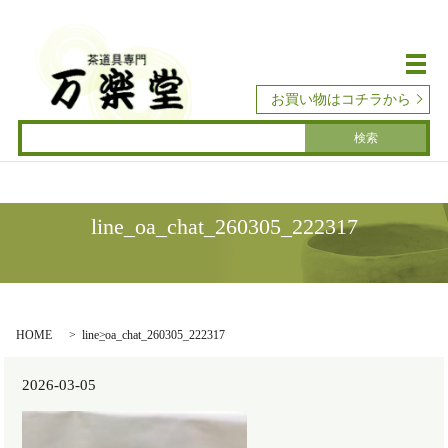
メ
お買い物はコチラから
line_oa_chat_260305_222317
HOME
line_oa_chat_260305_222317
2026-03-05