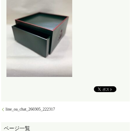
line_oa_chat_260305_222317