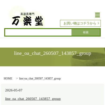
メ
お買い物はコチラから
line_oa_chat_260507_143857_group
HOME
line_oa_chat_260507_143857_group
2026-05-07
line_oa_chat_260507_143857_group