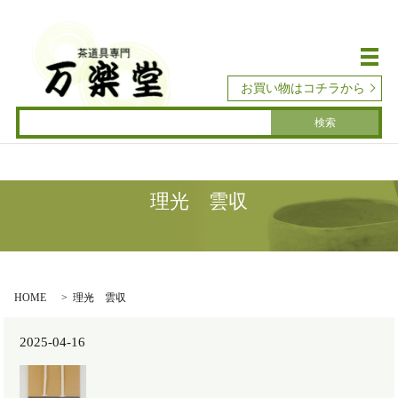
メ
お買い物はコチラから
理光 雲収
HOME
理光 雲収
2025-04-16