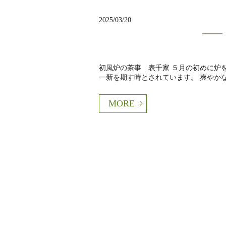
2025/03/20
初風炉の茶事 表千家 ５月の初めに炉
一新を期す時とされています。 爽やかな新
MORE