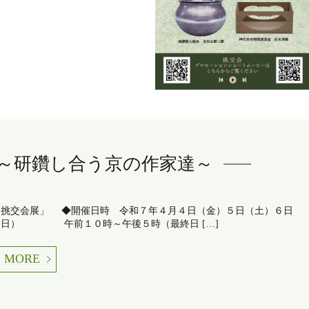
～研鑽し合う京の作家達～
「挑交会展」 ◆開催日時 令和７年４月４日（金）５日（土）６日
（日） 午前１０時～午後５時（最終日 […]
MORE