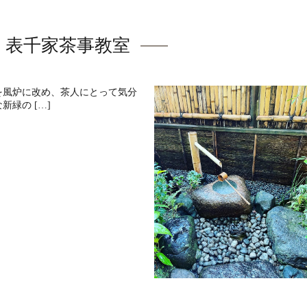
表千家茶事教室
を風炉に改め、茶人にとって気分
緑の […]