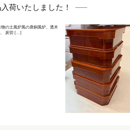
品入荷いたしました！
古物の土風炉風の唐銅風炉、透木
炭切 […]