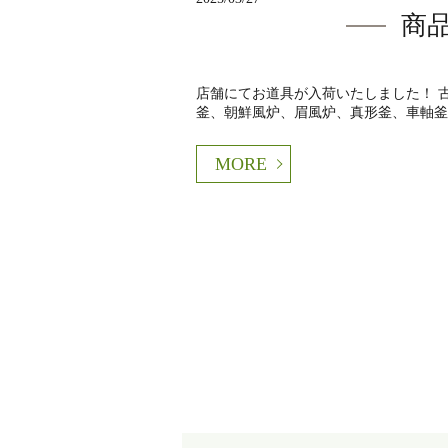
商
店舗にてお道具が入荷いたしました！ 
釜、朝鮮風炉、眉風炉、真形釜、車軸釜、 
MORE