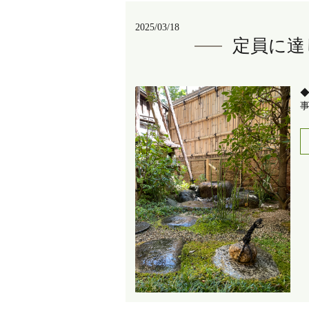
2025/03/18
定員に達
◆
事