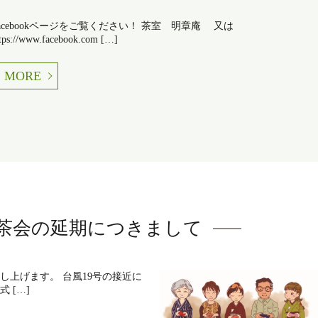
acebookページをご覧ください！ 茶室 明章庵 又は
tps://www.facebook.com […]
MORE
茶会の延期につきまして
し上げます。 台風19号の接近に
 […]