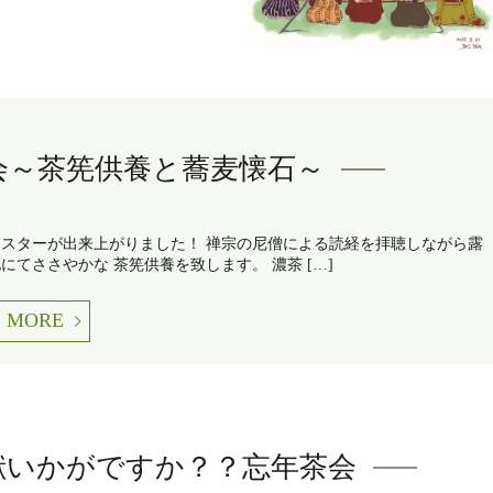
会～茶筅供養と蕎麦懐石～
ポスターが出来上がりました！ 禅宗の尼僧による読経を拝聴しながら露
にてささやかな 茶筅供養を致します。 濃茶 […]
MORE
献いかがですか？？忘年茶会