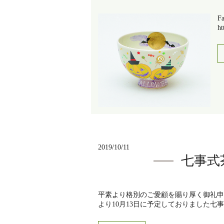
F
ht
2019/10/11
七事式
平素より格別のご愛顧を賜り厚く御礼申
より10月13日に予定しておりました七事式