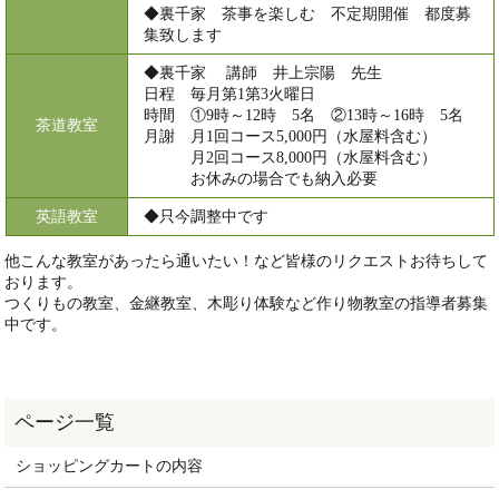
◆裏千家 茶事を楽しむ 不定期開催 都度募
集致します
◆裏千家 講師 井上宗陽 先生
日程 毎月第1第3火曜日
時間 ①9時～12時 5名 ②13時～16時 5名
茶道教室
月謝 月1回コース5,000円（水屋料含む）
月2回コース8,000円（水屋料含む）
お休みの場合でも納入必要
英語教室
◆只今調整中です
他こんな教室があったら通いたい！など皆様のリクエストお待ちして
おります。
つくりもの教室、金継教室、木彫り体験など作り物教室の指導者募集
中です。
ショッピングカートの内容