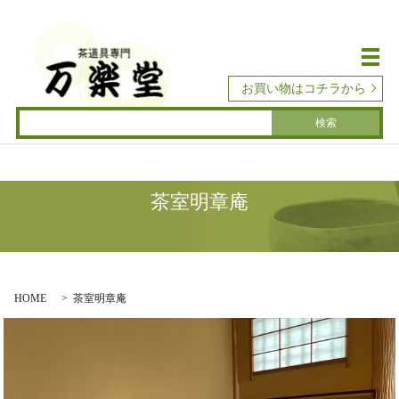
メ
お買い物はコチラから
茶室明章庵
HOME
茶室明章庵