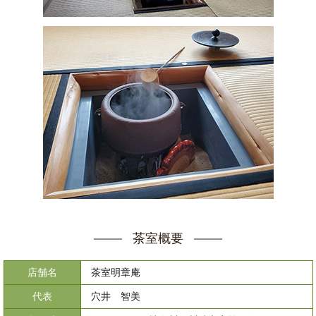
茶室概要
店舗名
茶室明章庵
代表
穴井 智美