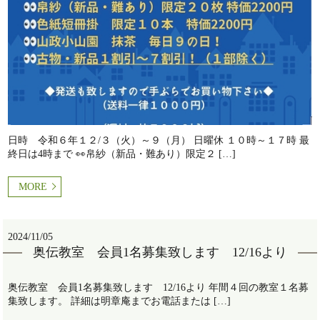
日時 令和６年１２/３（火）～９（月） 日曜休 １０時～１７時 最
終日は4時まで 👀帛紗（新品・難あり）限定２ […]
MORE
2024/11/05
奥伝教室 会員1名募集致します 12/16より
奥伝教室 会員1名募集致します 12/16より 年間４回の教室１名募
集致します。 詳細は明章庵までお電話または […]