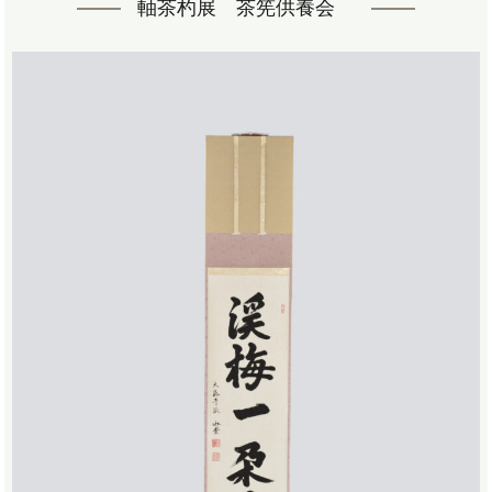
軸茶杓展 茶筅供養会