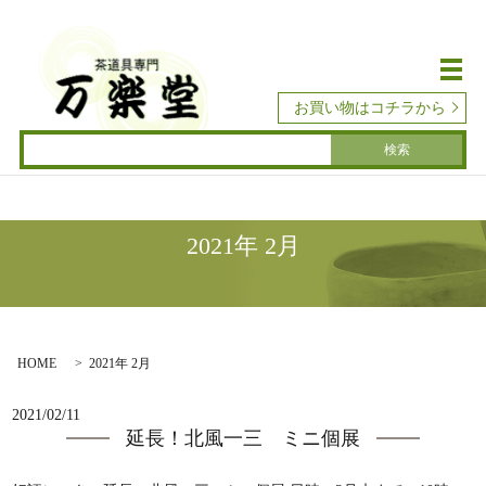
メ
お買い物はコチラから
2021年 2月
HOME
2021年 2月
2021/02/11
延長！北風一三 ミニ個展