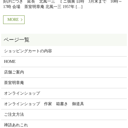
好評につき 延長 北風一三 ミニ個展 日時 3月末まで 10時～
17時 会場 茶室明章庵 北風一三 1957年 […]
MORE
ショッピングカートの内容
HOME
店舗ご案内
茶室明章庵
オンラインショップ
オンラインショップ 作家 箱書き 御道具
ご注文方法
禅語あれこれ