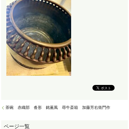
茶碗 赤織部 沓形 銘薫風 尋牛斎箱 加藤芳右衛門作