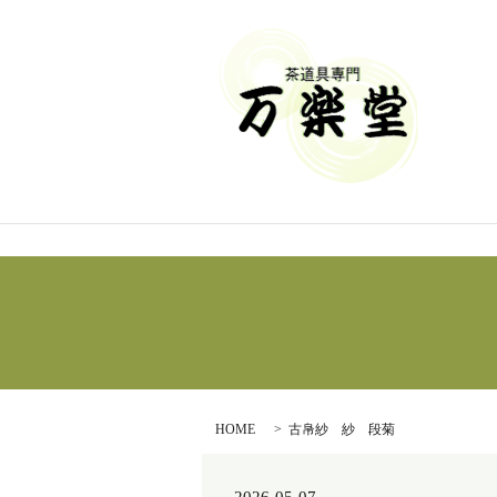
HOME
古帛紗 紗 段菊