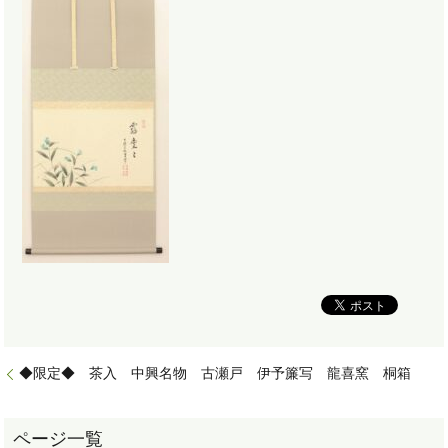
◆限定◆ 茶入 中興名物 古瀬戸 伊予簾写 龍喜窯 桐箱