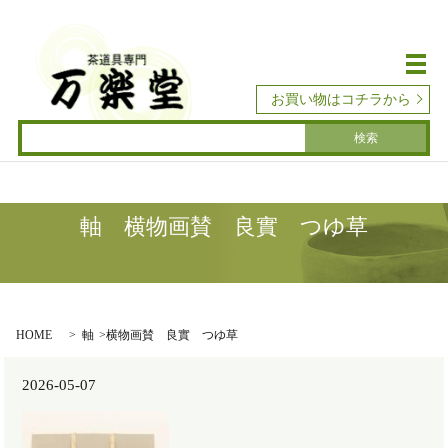
メ
お買い物はコチラから
軸 横物画賛 良實 つゆ草
HOME
軸 横物画賛 良實 つゆ草
2026-05-07