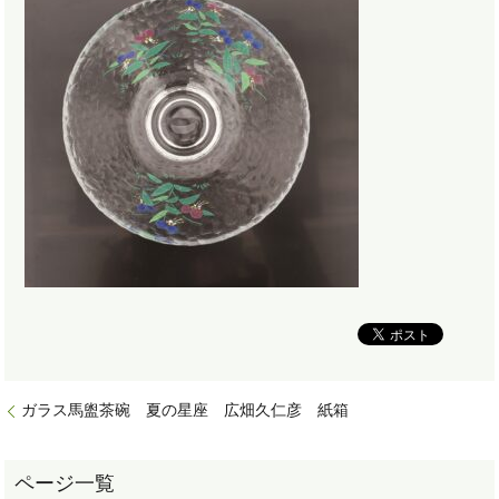
ガラス馬盥茶碗 夏の星座 広畑久仁彦 紙箱