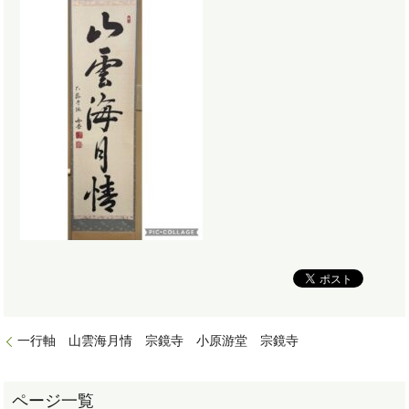
一行軸 山雲海月情 宗鏡寺 小原游堂 宗鏡寺