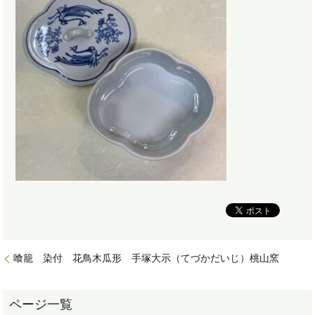
喰籠 染付 花鳥木瓜形 手塚大示（てづかだいじ）桃山窯