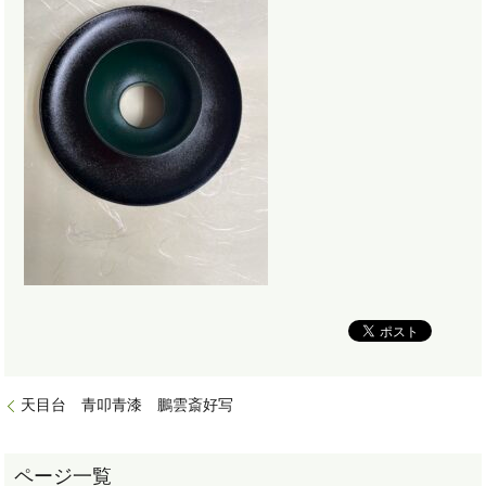
天目台 青叩青漆 鵬雲斎好写