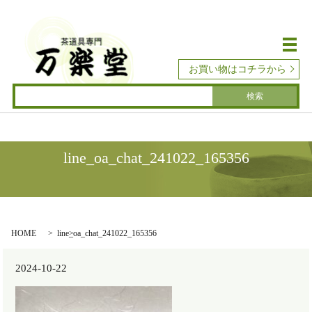
メ
お買い物はコチラから
line_oa_chat_241022_165356
HOME
line_oa_chat_241022_165356
2024-10-22