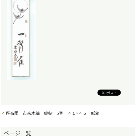
座布団 市来木綿 縞帖 5客 ４１×４５ 紙箱