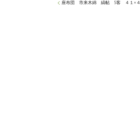
座布団 市来木綿 縞帖 5客 ４１×