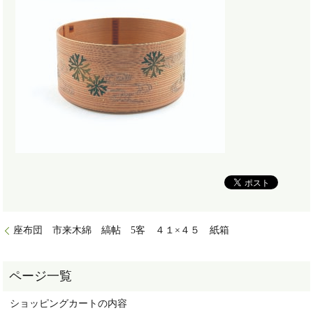
座布団 市来木綿 縞帖 5客 ４１×４５ 紙箱
ショッピングカートの内容