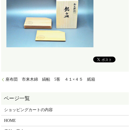
座布団 市来木綿 縞帖 5客 ４１×４５ 紙箱
ショッピングカートの内容
HOME