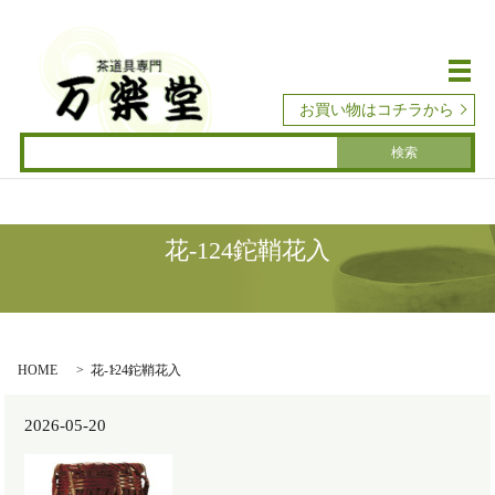
メ
お買い物はコチラから
花-124鉈鞘花入
HOME
花-124鉈鞘花入
2026-05-20