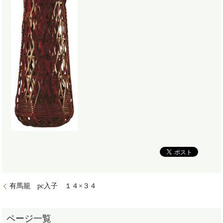
有馬籠 pc入子 １４×３４