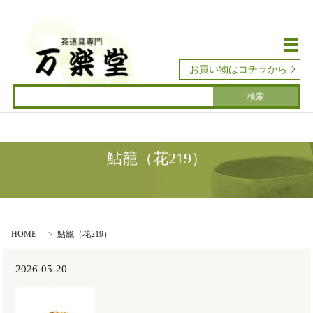
メ
お買い物はコチラから
鮎籠（花219）
HOME
鮎籠（花219）
2026-05-20