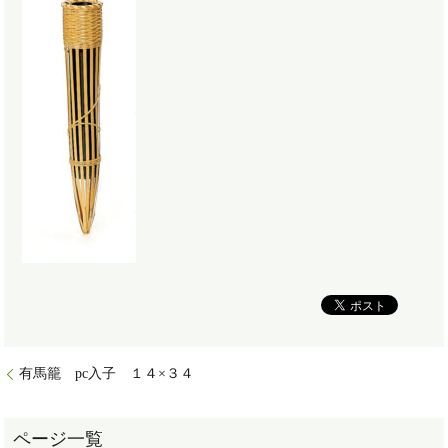
有馬籠 pc入子 １４×３４