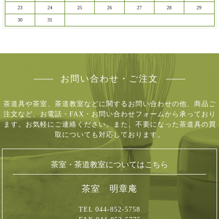
23
24
25
26
27
28
29
30
31
お問い合わせ・ご注文
茶道具や茶室、茶道教室などに関するお問い合わせの他、商品ご
注文など、
お電話・FAX・お問い合わせフォームから承っており
ます。お気軽にご連絡ください。
また、不要になった茶道具の買
取についても対応しております。
茶室・茶道教室についてはこちら
茶室 明章庵
TEL 044-852-5758