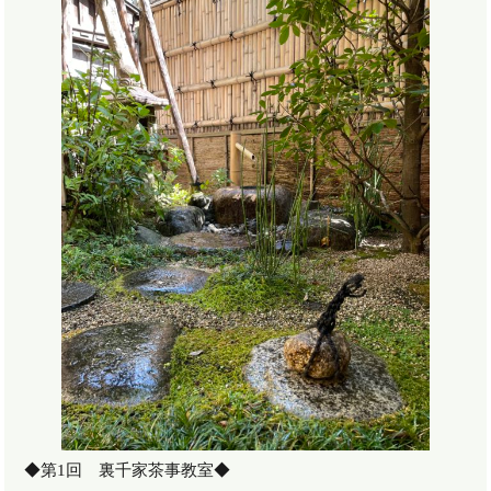
◆第
1
回 裏千家茶事教室◆