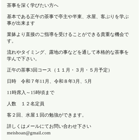
茶事を深く学びたい方へ
基本である正午の茶事で亭主や半東、水屋、客ぶりを学ぶ
事が出来ます
業躰より直接のご指導を受けることができる貴重な機会で
す。
流れやタイミング、露地の事などを通して本格的な茶事を
学んで下さい。
正午の茶事
3
回コース（１１月・３月・５月予定）
日時 令和７年
11
月、令和８年
3
月、
5
月
11時席入～
15
時頃まで
人数 １２名定員
客２回、水屋１回の勉強ができます。
詳しくはメールにてお問い合わせ下さい
meishoan@gmail.com