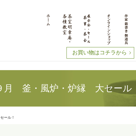
お買い物はコチラから
９月 釜・風炉・炉縁 大セール
大セール！