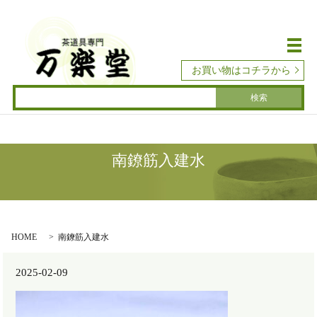
メ
お買い物はコチラから
南鐐筋入建水
HOME
南鐐筋入建水
2025-02-09