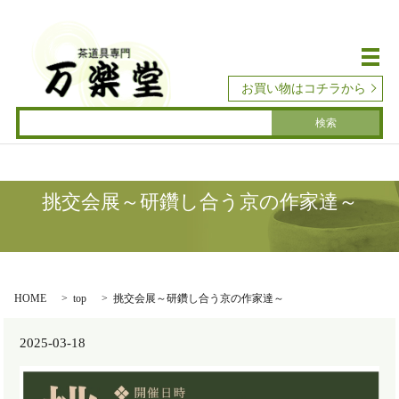
メ
お買い物はコチラから
挑交会展～研鑽し合う京の作家達～
HOME
top
挑交会展～研鑽し合う京の作家達～
2025-03-18