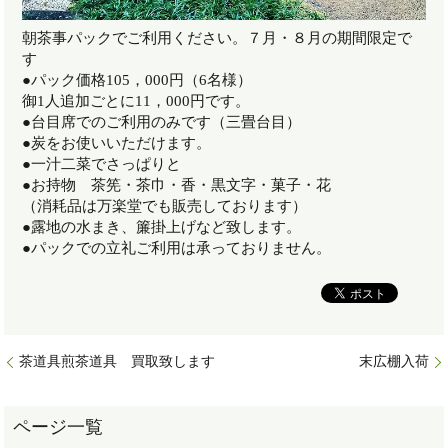
朝茶事パックでご利用ください。７月・８月の期間限定で
す
●パック価格105，000円（6名様）
御1人追加ごとに11，000円です。
●台目席でのご利用のみです（三畳台目）
●炭をお使いいただけます。
●一汁二菜でさっぱりと
●お持物 茶筅・茶巾・香・黒文字・菓子・花
（消耗品は万楽堂でも販売しております）
●露地の水まき、簾掛上げなど致します。
●パックでの立礼ご利用は承っておりません。
茶道具煎茶道具 買取致します
末広棚入荷