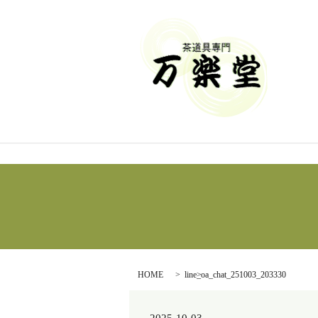
HOME
line_oa_chat_251003_203330