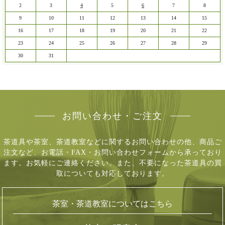
2
3
4
5
6
7
8
9
10
11
12
13
14
15
16
17
18
19
20
21
22
23
24
25
26
27
28
29
30
31
お問い合わせ・ご注文
茶道具や茶室、茶道教室などに関するお問い合わせの他、商品ご
注文など、
お電話・FAX・お問い合わせフォームから承っており
ます。お気軽にご連絡ください。
また、不要になった茶道具の買
取についても対応しております。
茶室・茶道教室についてはこちら