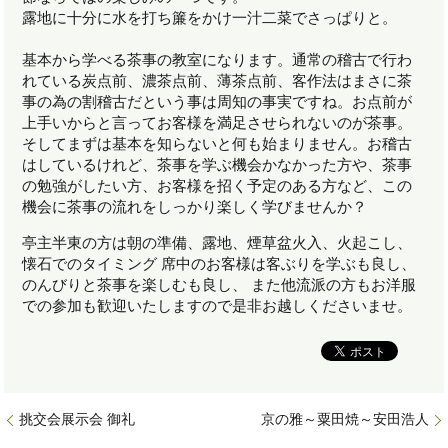
露地に十分に水を打ち簾をかけ一汁二菜でさっぱりと。
基本から学べる茶事の教室になります。通常の稽古で行わ
れている炭点前、濃茶点前、薄茶点前、客作法はまさに茶
事の為の割稽古だという事は周知の事実ですね。お点前が
上手いからと言ってお客様を満足させられないのが茶事。
そしてまずは基本を知らないと何も始まりません。お稽古
はしているけれど、茶事を学ぶ機会かなかった方や、茶事
の勉強がしたい方、お客様を招く予定のある方など、この
機会に茶事の流れをしっかり楽しく学びませんか？
亭主半東の方は朝の準備、露地、煙草盆火入、火起こし、
懐石でのタイミング 席中のお客様は客ぶりを学ぶも良し、
のんびりと茶事を楽しむも良し、 また他流派の方もお洋服
での参加も歓迎いたしますので是非お越しくださいませ。
挑交会展示会 御礼
京の雅～粟田焼～安田浩人