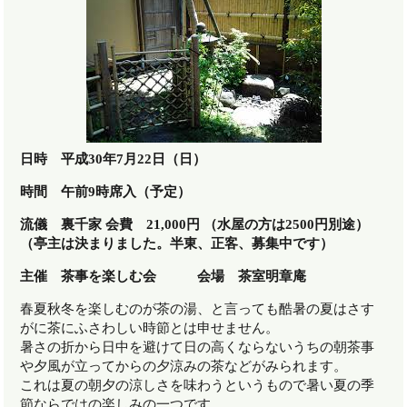
日時 平成30年7月22日（日）
時間 午前9時席入（予定）
流儀 裏千家 会費 21,000円 （水屋の方は2500円別途）
（亭主は決まりました。半東、正客、募集中です）
主催 茶事を楽しむ会 会場 茶室明章庵
春夏秋冬を楽しむのが茶の湯、と言っても酷暑の夏はさす
がに茶にふさわしい時節とは申せません。
暑さの折から日中を避けて日の高くならないうちの朝茶事
や夕風が立ってからの夕涼みの茶などがみられます。
これは夏の朝夕の涼しさを味わうというもので暑い夏の季
節ならではの楽しみの一つです。