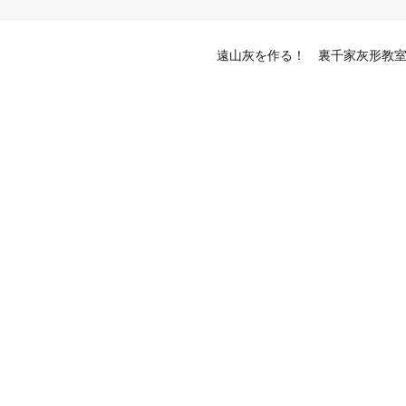
遠山灰を作る！ 裏千家灰形教