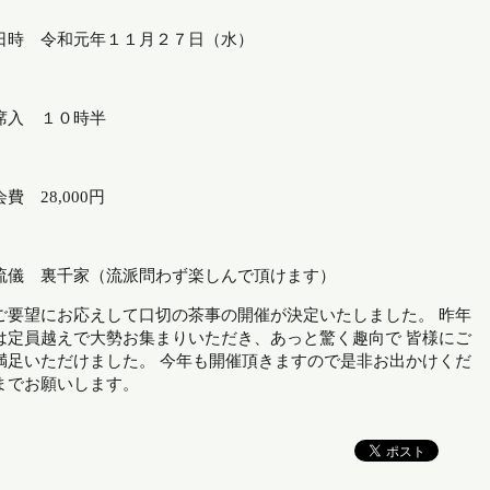
日時 令和元年１１月２７日（水）
席入 １０時半
会費 28,000円
流儀 裏千家（流派問わず楽しんで頂けます）
ご要望にお応えして口切の茶事の開催が決定いたしました。 昨年
は定員越えで大勢お集まりいただき、あっと驚く趣向で 皆様にご
満足いただけました。 今年も開催頂きますので是非お出かけくだ
までお願いします。