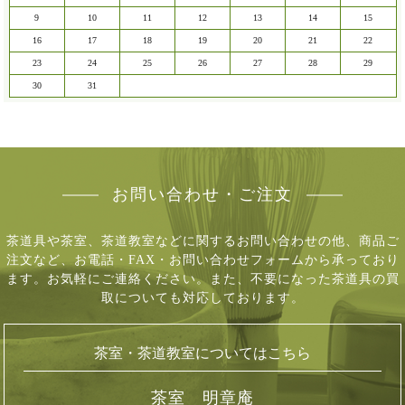
9
10
11
12
13
14
15
16
17
18
19
20
21
22
23
24
25
26
27
28
29
30
31
お問い合わせ・ご注文
茶道具や茶室、茶道教室などに関するお問い合わせの他、商品ご
注文など、
お電話・FAX・お問い合わせフォームから承っており
ます。お気軽にご連絡ください。
また、不要になった茶道具の買
取についても対応しております。
茶室・茶道教室についてはこちら
茶室 明章庵