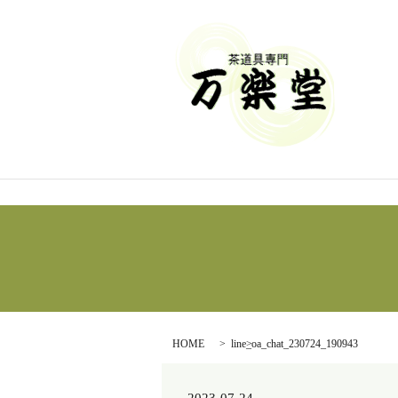
HOME
line_oa_chat_230724_190943