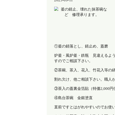
2023-09-11
①釜の錆落とし、錆止め、蓋磨
炉釜・風炉釜・鉄瓶 見違えるよ
すのでご相談下さい。
②茶碗、茶入、花入
割れ欠け、他ご相談下さい。職人
③茶入の蓋裏金箔貼（特価2,0
④島台茶碗
直前ですとはがれやすいのでお