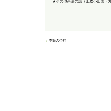
★その他茶壷の詰（山政小山園・
季節の茶杓