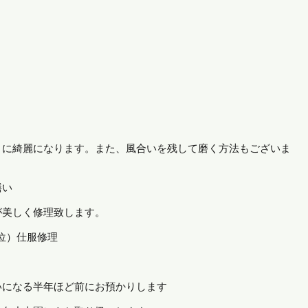
うに綺麗になります。また、風合いを残して磨く方法もございま
、竹花入等の繕い
が美しく修理致します。
00円位）仕服修理
 金銀塗直
使いになる半年ほど前にお預かりします