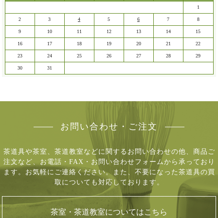
1
2
3
4
5
6
7
8
9
10
11
12
13
14
15
16
17
18
19
20
21
22
23
24
25
26
27
28
29
30
31
お問い合わせ・ご注文
茶道具や茶室、茶道教室などに関するお問い合わせの他、商品ご
注文など、
お電話・FAX・お問い合わせフォームから承っており
ます。お気軽にご連絡ください。
また、不要になった茶道具の買
取についても対応しております。
茶室・茶道教室についてはこちら