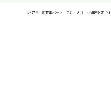
令和7年 朝茶事パック ７月・８月 小間席限定で