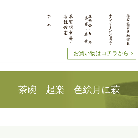
お買い物はコチラから
茶碗 起楽 色絵月に萩