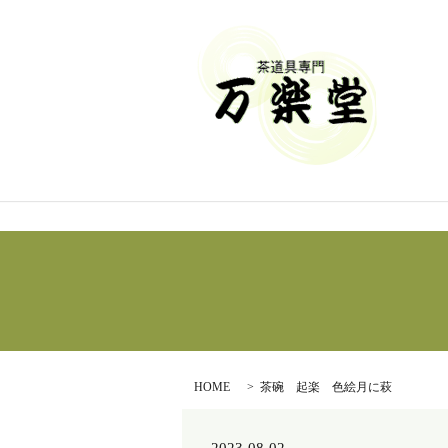
HOME
茶碗 起楽 色絵月に萩