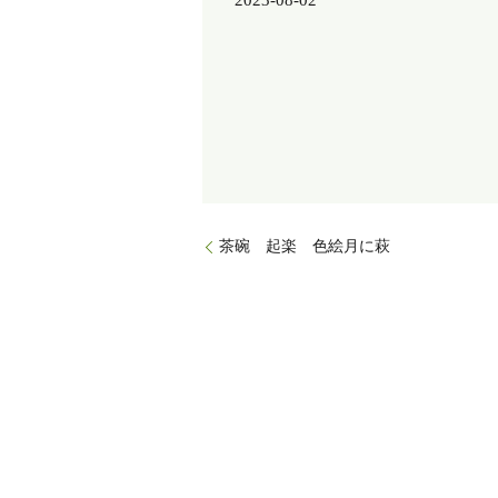
2023-08-02
茶碗 起楽 色絵月に萩