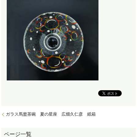
ガラス馬盥茶碗 夏の星座 広畑久仁彦 紙箱