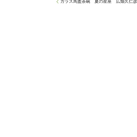
ガラス馬盥茶碗 夏の星座 広畑久仁