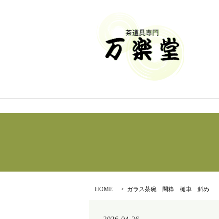
HOME
ガラス茶碗 閑粋 槌車 斜め