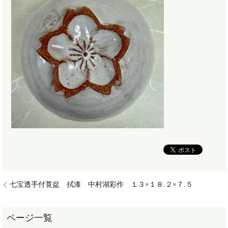
七宝透手付莨盆 拭漆 中村湖彩作 １３×１８.２×７.５