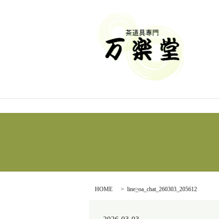
HOME
line_oa_chat_260303_205612