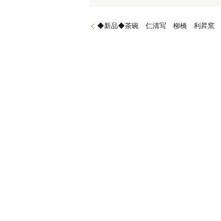
◆新品◆茶碗 仁清写 柳橋 利昇窯