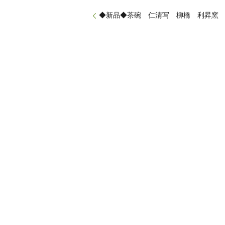
◆新品◆茶碗 仁清写 柳橋 利昇窯