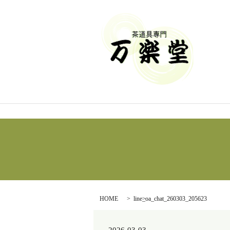
HOME
line_oa_chat_260303_205623