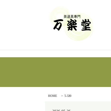
HOME
5-320