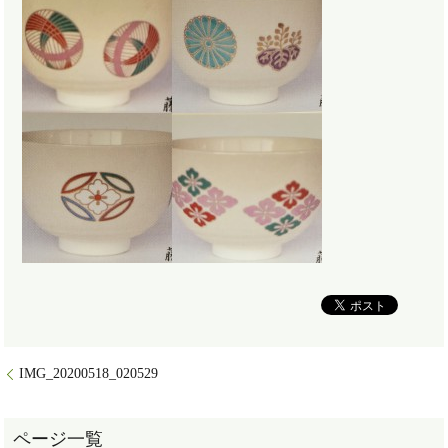
IMG_20200518_020529