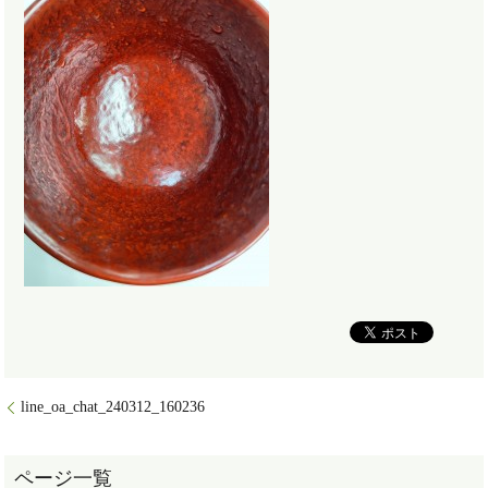
line_oa_chat_240312_160236