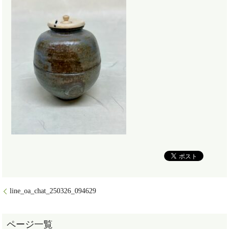
line_oa_chat_250326_094629