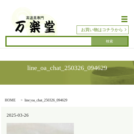
メ
お買い物はコチラから
line_oa_chat_250326_094629
HOME
line_oa_chat_250326_094629
2025-03-26