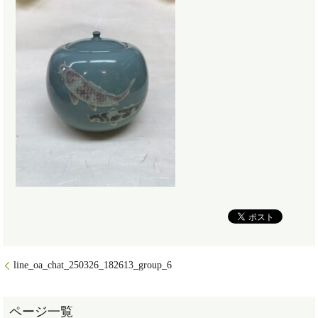
line_oa_chat_250326_182613_group_6