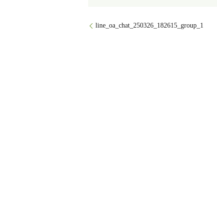
line_oa_chat_250326_182615_group_1