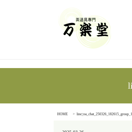
l
HOME
line_oa_chat_250326_182615_group_